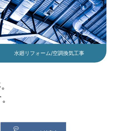
水廻リフォーム/空調換気工事
年。
す。